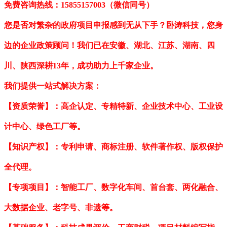
免费咨询热线：15855157003（微信同号）
您是否对繁杂的政府项目申报感到无从下手？卧涛科技，您身
边的企业政策顾问！我们已在安徽、湖北、江苏、湖南、四
川、陕西深耕13年，成功助力上千家企业。
我们提供一站式解决方案：
【资质荣誉】：高企认定、专精特新、企业技术中心、工业设
计中心、绿色工厂等。
【知识产权】：专利申请、商标注册、软件著作权、版权保护
全代理。
【专项项目】：智能工厂、数字化车间、首台套、两化融合、
大数据企业、老字号、非遗等。