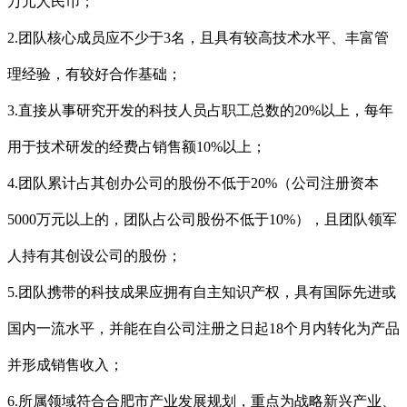
万元人民币；
2.团队核心成员应不少于3名，且具有较高技术水平、丰富管
理经验，有较好合作基础；
3.直接从事研究开发的科技人员占职工总数的20%以上，每年
用于技术研发的经费占销售额10%以上；
4.团队累计占其创办公司的股份不低于20%（公司注册资本
5000万元以上的，团队占公司股份不低于10%），且团队领军
人持有其创设公司的股份；
5.团队携带的科技成果应拥有自主知识产权，具有国际先进或
国内一流水平，并能在自公司注册之日起18个月内转化为产品
并形成销售收入；
6.所属领域符合合肥市产业发展规划，重点为战略新兴产业、