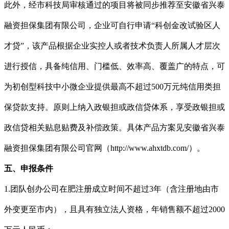
此外，经市科技局审核通过的项目将被同步推荐至安徽省兴泰
融资担保集团有限公司，企业可自行申请“科创金改试验区人
才贷”，该产品根据企业实控人或者技术负责人所属人才层次
进行授信，具备纯信用、门槛低、效率高、覆盖广的特点，可
为初创型科技中小微企业提供最高不超过500万元纯信用类担
保贷款支持。原则上纳入政银担或政信贷体系，享受政银担或
政信贷相关贴息贴费及补偿政策。具体产品方案见安徽省兴泰
融资担保集团有限公司官网（http://www.ahxtdb.com/）。
五、申报条件
1.团队创办公司在肥注册成立时间不超过3年（含注册地由市
外变更至市内），且具有独立法人资格，年销售额不超过2000