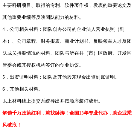
主要科研项目、取得的专利、软件著作权，发表的重要论文及
其他重要业绩等反映团队能力的材料。
4．公司相关材料：团队创办公司的企业法人营业执照（副
本）、公司章程、财务报表、商业计划书、反映领军人才及团
队成员持股情况的材料、团队与所在县（市）区政府、开发区
管委会或其授权机构签订的创业协议。
5．出资证明材料：团队及其他股东现金出资到账证明。
6．其他相关材料。
以上材料线上提交系统导出并按顺序装订成册。
解锁千万政策红利，就找卧涛！全国13年专业代办，助企业乘
风破浪！